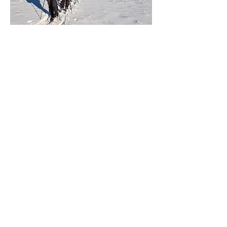
Raquettes
Quand les conditions
d'enneigement le permettent, des
sorties raquettes sont organisées.
Le club possède quelques paires
de raquettes mises à la disposition
des membres.