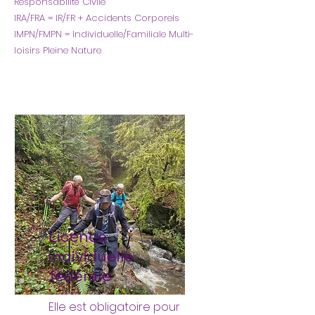
Responsabilité Civile
IRA/FRA = IR/FR + Accidents Corporels
IMPN/FMPN = Individuelle/Familiale Multi-
loisirs Pleine Nature
Licence
individuelle
fédérale
Elle est obligatoire pour