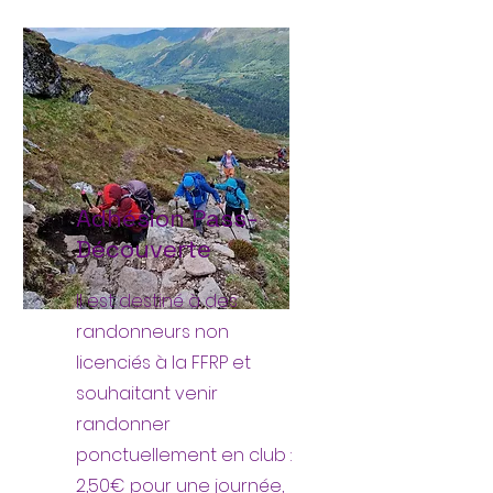
Adhésion Pass-
Découverte
Il est destiné à des
randonneurs non
licenciés à la FFRP et
souhaitant venir
randonner
ponctuellement en club :
2,50€ pour une journée,