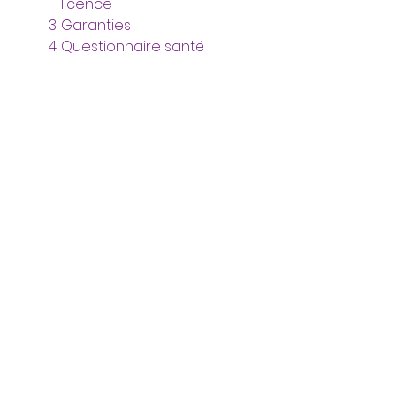
licence
Garanties
Questionnaire santé
Abonnement au
magazine
"Passion Rando"
Magazine de randonnée
édité par la FFRP au prix